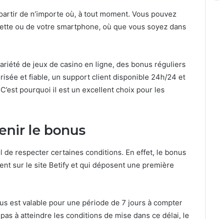
 partir de n’importe où, à tout moment. Vous pouvez
ablette ou de votre smartphone, où que vous soyez dans
ariété de jeux de casino en ligne, des bonus réguliers
isée et fiable, un support client disponible 24h/24 et
. C’est pourquoi il est un excellent choix pour les
enir le bonus
el de respecter certaines conditions. En effet, le bonus
ent sur le site Betify et qui déposent une première
us est valable pour une période de 7 jours à compter
pas à atteindre les conditions de mise dans ce délai, le