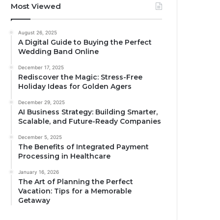
Most Viewed
August 26, 2025
A Digital Guide to Buying the Perfect
Wedding Band Online
December 17, 2025
Rediscover the Magic: Stress-Free
Holiday Ideas for Golden Agers
December 29, 2025
AI Business Strategy: Building Smarter,
Scalable, and Future-Ready Companies
December 5, 2025
The Benefits of Integrated Payment
Processing in Healthcare
January 16, 2026
The Art of Planning the Perfect
Vacation: Tips for a Memorable
Getaway