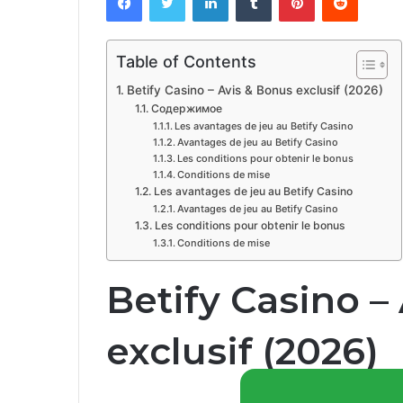
Table of Contents
Betify Casino – Avis & Bonus exclusif (2026)
Содержимое
Les avantages de jeu au Betify Casino
Avantages de jeu au Betify Casino
Les conditions pour obtenir le bonus
Conditions de mise
Les avantages de jeu au Betify Casino
Avantages de jeu au Betify Casino
Les conditions pour obtenir le bonus
Conditions de mise
Betify Casino –
exclusif (2026)