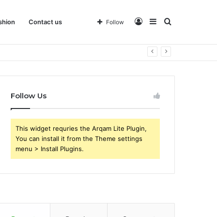
Log
Sidebar
Search
shion
Contact us
Follow
 Business
In
for
Follow Us
This widget requries the Arqam Lite Plugin,
You can install it from the Theme settings
menu > Install Plugins.