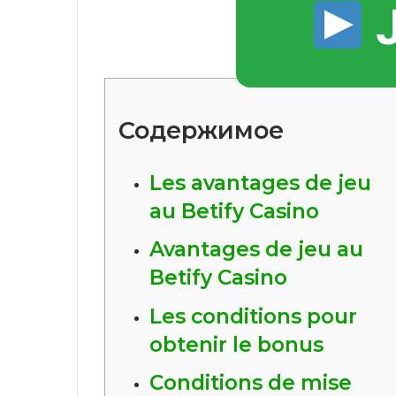
Содержимое
Les avantages de jeu
au Betify Casino
Avantages de jeu au
Betify Casino
Les conditions pour
obtenir le bonus
Conditions de mise