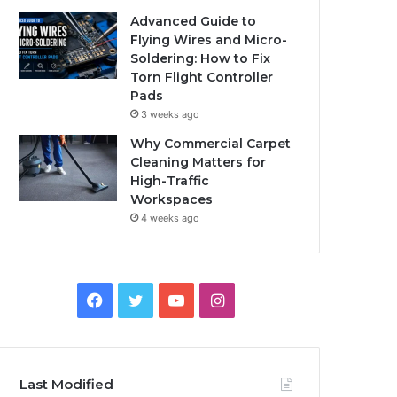
Advanced Guide to
Flying Wires and Micro-
Soldering: How to Fix
Torn Flight Controller
Pads
3 weeks ago
Why Commercial Carpet
Cleaning Matters for
High-Traffic
Workspaces
4 weeks ago
Facebook
Twitter
YouTube
Instagram
Last Modified