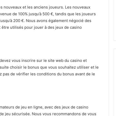
les nouveaux et les anciens joueurs. Les nouveaux
venue de 100% jusqu’à 500 €, tandis que les joueurs
d jusqu’à 200 €. Nous avons également négocié des
 être utilisés pour jouer à des jeux de casino
devez vous inscrire sur le site web du casino et
te choisir le bonus que vous souhaitez utiliser et le
z pas de vérifier les conditions du bonus avant de le
amateurs de jeu en ligne, avec des jeux de casino
e de jeu sécurisée. Nous vous recommandons de vous